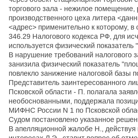
торгового зала - нежилое помещение,
производственного цеха литера <данн
<адрес> применительно к которому, в 
346.29 Налогового кодекса РФ, для и
используется физический показатель "
В нарушение требований налогового з
занизила физический показатель "площ
повлекло занижение налоговой базы п
Представитель заинтересованного ли
Псковской области - П. полагала заяв
необоснованными, поддержала позиц
МИФНС России N 1 по Псковской обла
Судом постановлено указанное решен
В апелляционной жалобе Н., действуя 
интересах Л.Э., ставит вопрос об отме