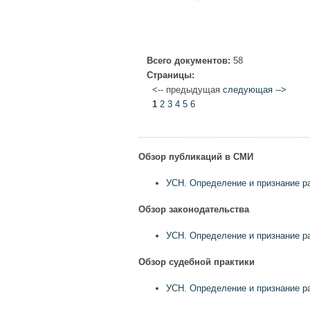
Всего документов:
58
Страницы:
<-- предыдущая
следующая -->
1
2
3
4
5
6
Обзор публикаций в СМИ
УСН. Определение и признание р
Обзор законодательства
УСН. Определение и признание р
Обзор судебной практики
УСН. Определение и признание р