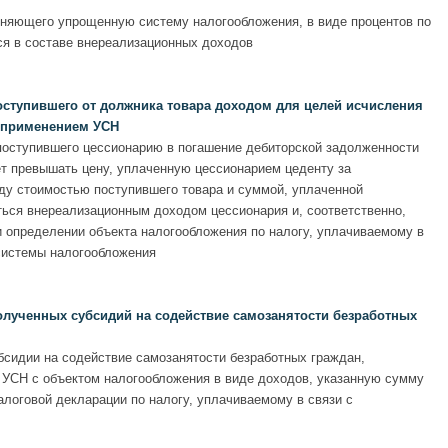
няющего упрощенную систему налогообложения, в виде процентов по
я в составе внереализационных доходов
оступившего от должника товара доходом для целей исчисления
с применением УСН
 поступившего цессионарию в погашение дебиторской задолженности
ет превышать цену, уплаченную цессионарием цеденту за
ду стоимостью поступившего товара и суммой, уплаченной
ться внереализационным доходом цессионария и, соответственно,
и определении объекта налогообложения по налогу, уплачиваемому в
системы налогообложения
олученных субсидий на содействие самозанятости безработных
бсидии на содействие самозанятости безработных граждан,
УСН с объектом налогообложения в виде доходов, указанную сумму
I налоговой декларации по налогу, уплачиваемому в связи с