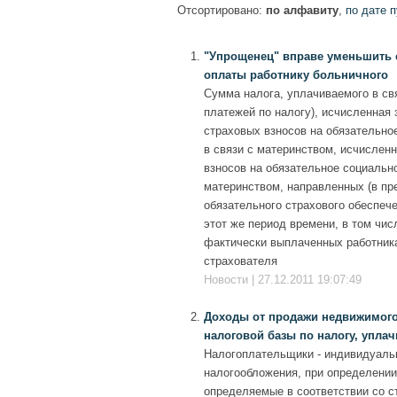
Отсортировано:
по алфавиту
,
по дате 
"Упрощенец" вправе уменьшить 
оплаты работнику больничного
Сумма налога, уплачиваемого в св
платежей по налогу), исчисленная
страховых взносов на обязательно
в связи с материнством, исчислен
взносов на обязательное социально
материнством, направленных (в пр
обязательного страхового обеспече
этот же период времени, в том чис
фактически выплаченных работника
страхователя
Новости | 27.12.2011 19:07:49
Доходы от продажи недвижимого
налоговой базы по налогу, упла
Налогоплательщики - индивидуал
налогообложения, при определении
определяемые в соответствии со с