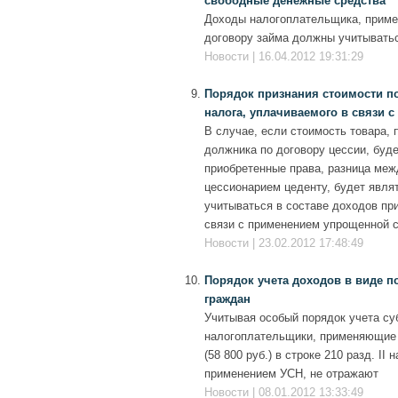
свободные денежные средства
Доходы налогоплательщика, приме
договору займа должны учитыватьс
Новости | 16.04.2012 19:31:29
Порядок признания стоимости п
налога, уплачиваемого в связи 
В случае, если стоимость товара,
должника по договору цессии, буд
приобретенные права, разница меж
цессионарием цеденту, будет явля
учитываться в составе доходов пр
связи с применением упрощенной 
Новости | 23.02.2012 17:48:49
Порядок учета доходов в виде п
граждан
Учитывая особый порядок учета су
налогоплательщики, применяющие 
(58 800 руб.) в строке 210 разд. I
применением УСН, не отражают
Новости | 08.01.2012 13:33:49