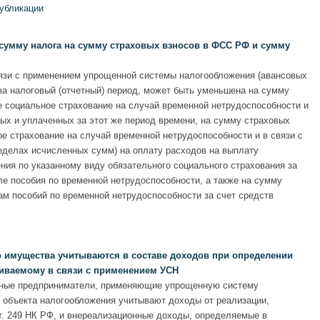
публикации
сумму налога на сумму страховых взносов в ФСС РФ и сумму
язи с применением упрощенной системы налогообложения (авансовых
 за налоговый (отчетный) период, может быть уменьшена на сумму
е социальное страхование на случай временной нетрудоспособности и
ных и уплаченных за этот же период времени, на сумму страховых
е страхование на случай временной нетрудоспособности и в связи с
еделах исчисленных сумм) на оплату расходов на выплату
ния по указанному виду обязательного социального страхования за
ле пособия по временной нетрудоспособности, а также на сумму
м пособий по временной нетрудоспособности за счет средств
 имущества учитываются в составе доходов при определении
чиваемому в связи с применением УСН
ьные предприниматели, применяющие упрощенную систему
 объекта налогообложения учитывают доходы от реализации,
т. 249 НК РФ, и внереализационные доходы, определяемые в