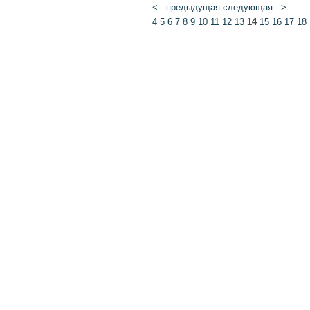
<-- предыдущая
следующая -->
4
5
6
7
8
9
10
11
12
13
14
15
16
17
18