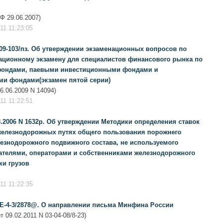
РФ 29.06.2007)
1 11:23:05
 09-103/пз. Об утверждении экзаменационных вопросов по
ционному экзамену для специалистов финансового рынка по
ондами, паевыми инвестиционными фондами и
и фондами(экзамен пятой серии)
.06.2009 N 14094)
1 11:22:51
.2006 N 1632р. Об утверждении Методики определения ставок
 железнодорожных путях общего пользования порожнего
езнодорожного подвижного состава, не используемого
чателями, операторами и собственниками железнодорожного
ки грузов
1 11:22:35
КЕ-4-3/2878@. О направлении письма Минфина России
09.02.2011 N 03-04-08/8-23)