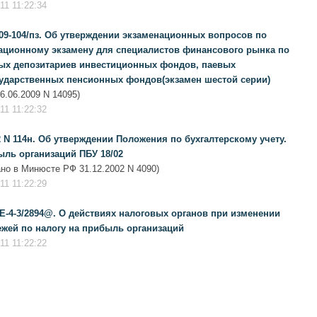
1 11:22:34
 09-104/пз. Об утверждении экзаменационных вопросов по
ционному экзамену для специалистов финансового рынка по
ых депозитариев инвестиционных фондов, паевых
ударственных пенсионных фондов(экзамен шестой серии)
.06.2009 N 14095)
1 11:22:32
 N 114н. Об утверждении Положения по бухгалтерскому учету.
ыль организаций ПБУ 18/02
ано в Минюсте РФ 31.12.2002 N 4090)
1 11:22:29
КЕ-4-3/2894@. О действиях налоговых органов при изменении
жей по налогу на прибыль организаций
1 11:22:22