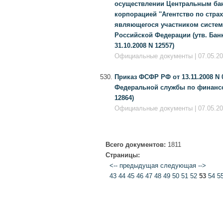
осуществлении Центральным бан
корпорацией ''Агентство по стра
являющегося участником систем
Российской Федерации (утв. Банк
31.10.2008 N 12557)
Официальные документы | 07.05.201
Приказ ФСФР РФ от 13.11.2008 N 
Федеральной службы по финансо
12864)
Официальные документы | 07.05.201
Всего документов:
1811
Страницы:
<-- предыдущая
следующая -->
43
44
45
46
47
48
49
50
51
52
53
54
5