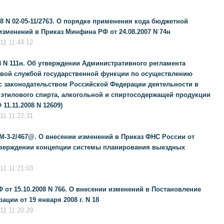
8 N 02-05-11/2763. О порядке применения кода бюджетной
зменений в Приказ Минфина РФ от 24.08.2007 N 74н
1 11:44:12
8 N 111н. Об утверждении Административного регламента
вой службой государственной функции по осуществлению
с законодательством Российской Федерации деятельности в
 этилового спирта, алкогольной и спиртосодержащей продукции
11.11.2008 N 12609)
1 11:22:31
ММ-3-2/467@. О внесении изменений в Приказ ФНС России от
 утверждении концепции системы планирования выездных
1 11:21:03
от 15.10.2008 N 766. О внесении изменений в Постановление
ции от 19 января 2008 г. N 18
1 11:20:29