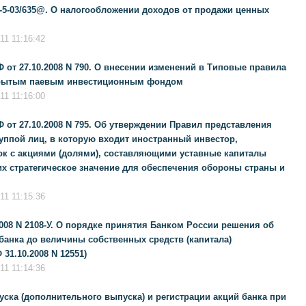
3-5-03/635@. О налогообложении доходов от продажи ценных
1 11:16:42
 от 27.10.2008 N 790. О внесении изменений в Типовые правила
крытым паевым инвестиционным фондом
1 11:16:00
 от 27.10.2008 N 795. Об утверждении Правил представления
ппой лиц, в которую входит иностранный инвестор,
к с акциями (долями), составляющими уставные капиталы
х стратегическое значение для обеспечения обороны страны и
1 11:15:36
2008 N 2108-У. О порядке принятия Банком России решения об
банка до величины собственных средств (капитала)
31.10.2008 N 12551)
1 11:14:36
ска (дополнительного выпуска) и регистрации акций банка при