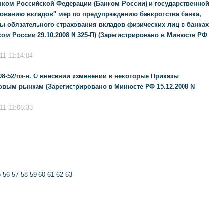
ком Российской Федерации (Банком России) и государственной
хованию вкладов'' мер по предупреждению банкротства банка,
ы обязательного страхования вкладов физических лиц в банках
ом России 29.10.2008 N 325-П) (Зарегистрировано в Минюсте РФ
1 11:14:04
08-52/пз-н. О внесении изменений в некоторые Приказы
вым рынкам (Зарегистрировано в Минюсте РФ 15.12.2008 N
1 11:08:33
5
56
57
58
59
60
61
62
63