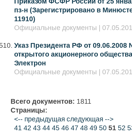
Приказом ФСФР России от 25 январ
пз-н (Зарегистрировано в Минюсте
11910)
Официальные документы | 07.05.201
Указ Президента РФ от 09.06.2008 
открытого акционерного общества '
Электрон
Официальные документы | 07.05.201
Всего документов:
1811
Страницы:
<-- предыдущая
следующая -->
41
42
43
44
45
46
47
48
49
50
51
52
5