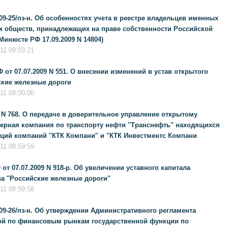
09-25/пз-н. Об особенностях учета в реестре владельцев именных
х обществ, принадлежащих на праве собственности Российской
инюсте РФ 17.09.2009 N 14804)
11 09:03:21
от 07.07.2009 N 551. О внесении изменений в устав открытого
ские железные дороги
11 09:00:00
9 N 768. О передаче в доверительное управление открытому
ерная компания по транспорту нефти ''Транснефть'' находящихся
ий компаний ''КТК Компани'' и ''КТК Инвестментс Компани
11 08:59:59
т 07.07.2009 N 918-р. Об увеличении уставного капитала
 ''Российские железные дороги''
11 08:59:58
09-26/пз-н. Об утверждении Административного регламента
ой по финансовым рынкам государственной функции по