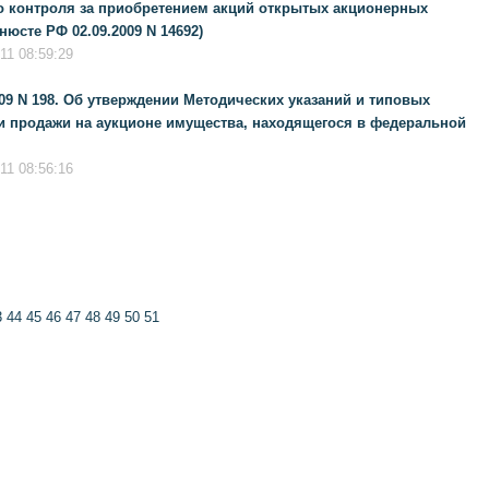
о контроля за приобретением акций открытых акционерных
юсте РФ 02.09.2009 N 14692)
11 08:59:29
09 N 198. Об утверждении Методических указаний и типовых
и продажи на аукционе имущества, находящегося в федеральной
11 08:56:16
3
44
45
46
47
48
49
50
51