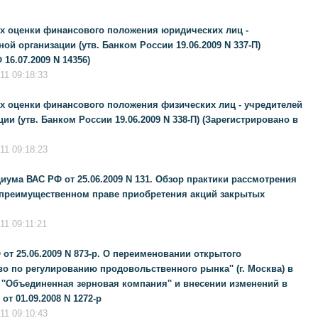
х оценки финансового положения юридических лиц -
ой организации (утв. Банком России 19.06.2009 N 337-П)
16.07.2009 N 14356)
11 09:18:33
х оценки финансового положения физических лиц - учредителей
ии (утв. Банком России 19.06.2009 N 338-П) (Зарегистрировано в
11 09:18:23
ма ВАС РФ от 25.06.2009 N 131. Обзор практики рассмотрения
преимущественном праве приобретения акций закрытых
1 09:11:21
от 25.06.2009 N 873-р. О переименовании открытого
во по регулированию продовольственного рынка'' (г. Москва) в
''Объединенная зерновая компания'' и внесении изменений в
т 01.09.2008 N 1272-р
11 09:10:43