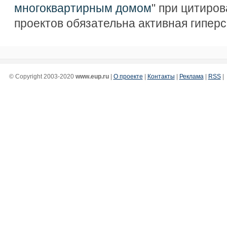
многоквартирным домом
" при цитиров
проектов обязательна активная гипер
© Copyright 2003-2020
www.eup.ru
|
О проекте
|
Контакты
|
Реклама
|
RSS
|