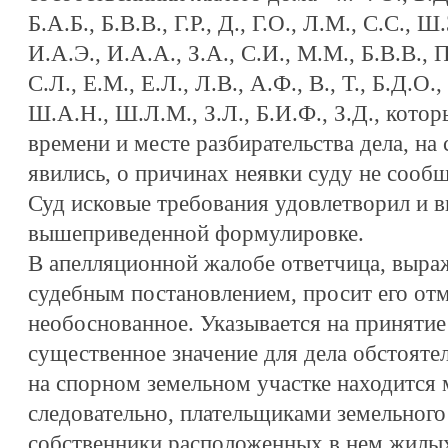
Б.А.Б., Б.В.В., Г.Р., Д., Г.О., Л.М., С.С., 
И.А.Э., И.А.А., З.А., С.И., М.М., Б.В.В., 
С.Л., Е.М., Е.Л., Л.В., А.Ф., В., Т., Б.Д.О.,
Ш.А.Н., Ш.Л.М., З.Л., Б.И.Ф., З.Д., кото
времени и месте разбирательства дела, на 
явились, о причинах неявки суду не сооб
Суд исковые требования удовлетворил и 
вышеприведенной формулировке.
В апелляционной жалобе ответчица, выра
судебным постановлением, просит его отм
необоснованное. Указывается на приняти
существенное значение для дела обстояте
на спорном земельном участке находится
следовательно, плательщиками земельного
собственники расположенных в нем жилы