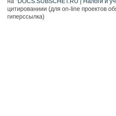
на "
DOCS.SUBSCHET.RU | Налоги и уч
цитированиии (для on-line проектов о
гиперссылка)