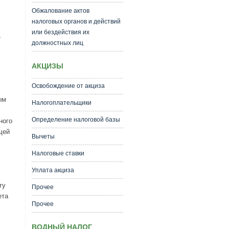
Обжалование актов
налоговых органов и действий
или бездействия их
,
должностных лиц
АКЦИЗЫ
Освобождение от акциза
ым
Налогоплательщики
Определение налоговой базы
ного
щей
Вычеты
Налоговые ставки
Уплата акциза
ту
Прочее
ета
Прочее
ВОДНЫЙ НАЛОГ