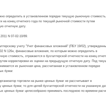
жно определить в установленном порядке текущую рыночную стоимость
и на конец отчетного года по текущей рыночной стоимости путем
ую отчетную дату.
011 N 07-02-10/89.
лтерскому учету ''Учет финансовых вложений'' (ПБУ 19/02), утвержденн
02 N 126н, финансовые вложения, по которым можно определить в
ную стоимость, отражаются в бухгалтерской отчетности на конец отчет
путем корректировки их оценки на предыдущую отчетную дату. Под теку
нимается их рыночная цена, рассчитанная в установленном порядке
ых бумаг.
рганизатор торговли на рынке ценных бумаг не рассчитывает в
 ценных бумаг, то для целей бухгалтерской отчетности на указанную да
ых ценных бумаг целесообразно принимать последнюю по времени расч