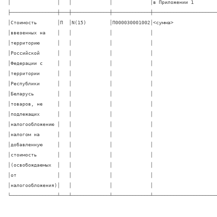
│                │   │             │             │в Приложении 1         
├────────────────┼───┼─────────────┼─────────────┼───────────────────────
│Стоимость       │П  │N(15)        │П000030001002│<сумма>                
│ввезенных на    │   │             │             │                       
│территорию      │   │             │             │                       
│Российской      │   │             │             │                       
│Федерации с     │   │             │             │                       
│территории      │   │             │             │                       
│Республики      │   │             │             │                       
│Беларусь        │   │             │             │                       
│товаров, не     │   │             │             │                       
│подлежащих      │   │             │             │                       
│налогообложению │   │             │             │                       
│налогом на      │   │             │             │                       
│добавленную     │   │             │             │                       
│стоимость       │   │             │             │                       
│(освобождаемых  │   │             │             │                       
│от              │   │             │             │                       
│налогообложения)│   │             │             │                       
└────────────────┴───┴─────────────┴─────────────┴──────────────────────