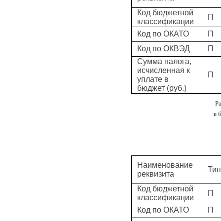
Код бюджетной
П
классификации
Код по ОКАТО
П
Код по ОКВЭД
П
Сумма налога,
исчисленная к
П
уплате в
бюджет (руб.)
Ра
в 
Наименование
Тип
реквизита
Код бюджетной
П
классификации
Код по ОКАТО
П