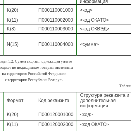
информация
K(20)
П000110001000
<код>
K(11)
П000110002000
<код ОКАТО>
K(8)
П000110003000
<код ОКВЭД>
N(15)
П000110004000
<сумма>
здел 1.2. Сумма акциза, подлежащая уплате
бюджет по подакцизным товарам, ввезенным
на территорию Российской Федерации
с территории Республики Беларусь
Таблиц
Структура реквизита и
Формат
Код реквизита
дополнительная
информация
K(20)
П000120001000
<код>
K(11)
П000120002000
<код ОКАТО>