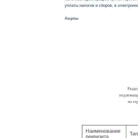
уплаты налогов и сборов, в электронно
Акцизы
Разде
подлежаща
на те
Наименование
Тип
реквизита