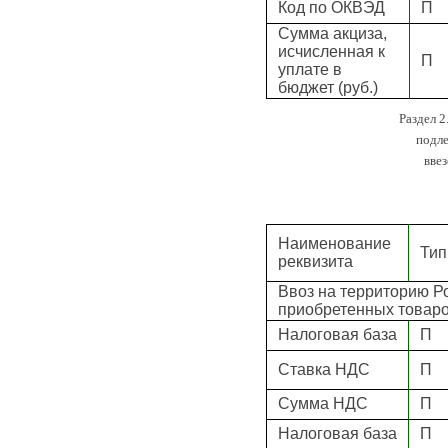
Код по ОКВЭД
П
Сумма акциза,
исчисленная к
П
уплате в
бюджет (руб.)
Раздел 2
подле
вве
Наименование
Тип
реквизита
Ввоз на территорию Р
приобретенных товар
Налоговая база
П
Ставка НДС
П
Сумма НДС
П
Налоговая база
П