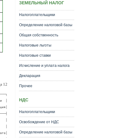
ЗЕМЕЛЬНЫЙ НАЛОГ
Налогоплательщики
Определение налоговой базы
Общая собственность
Налоговые льготы
Налоговые ставки
Исчисление и уплата налога
Декларация
а 12
Прочее
──┐

НДС
  │

ия│

Налогоплательщики
──┤

  │

Освобождение от НДС
  │

Определение налоговой базы
го│
