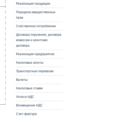
  │

Реализация продукции
──┤

  │

Передача имущественных
  │

прав
  │

Собственное потребление
  │

  │

Договора поручения, договора
  │

комиссии и агентские
  │

договора
  │

Реализация предприятия
  │

  │

Налоговые агенты
  │

Транспортные перевозки
  │

  │

Вычеты
  │

  │

Налоговые ставки
  │

Уплата НДС
  │

───┘
Возмещение НДС
Счет-фактура