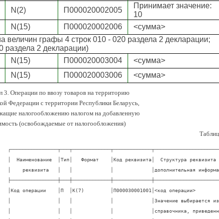
Принимает значение:
N(2)
П000020002005
10
N(15)
П000020002006
<сумма>
а величин графы 4 строк 010 - 020 раздела 2 декларации;
20 раздела 2 декларации)
N(15)
П000020003004
<сумма>
N(15)
П000020003006
<сумма>
л 3. Операции по ввозу товаров на территорию
ой Федерации с территории Республики Беларусь,
жащие налогообложению налогом на добавленную
имость (освобождаемые от налогообложения)
Таблиц
┌────────────────┬───┬─────────────┬─────────────┬───────────────────────
│  Наименование  │Тип│   Формат    │Код реквизита│  Структура реквизита и
│    реквизита   │   │             │             │дополнительная информац
├────────────────┼───┼─────────────┼─────────────┼───────────────────────
│Код операции    │П  │K(7)         │П000030001001│<код операции>         
│                │   │             │             │Значение выбирается из 
│                │   │             │             │справочника, приведенно