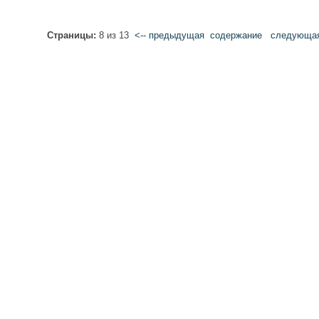
Страницы:
8 из 13
<-- предыдущая
cодержание
следующая