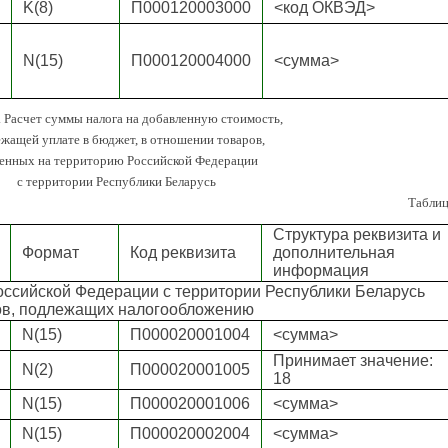
K(8)
П000120003000
<код ОКВЭД>
N(15)
П000120004000
<сумма>
. Расчет суммы налога на добавленную стоимость,
жащей уплате в бюджет, в отношении товаров,
зенных на территорию Российской Федерации
с территории Республики Беларусь
Таблиц
Структура реквизита и
Формат
Код реквизита
дополнительная
информация
оссийской Федерации с территории Республики Беларусь
ов, подлежащих налогообложению
N(15)
П000020001004
<сумма>
Принимает значение:
N(2)
П000020001005
18
N(15)
П000020001006
<сумма>
N(15)
П000020002004
<сумма>