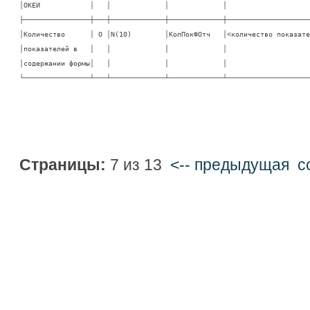
│ОКЕИ            │   │             │             │                     
├────────────────┼───┼─────────────┼─────────────┼─────────────────────
│Количество      │ О │N(10)        │КолПокФОтч   │<количество показател
│показателей в   │   │             │             │                     
│содержании формы│   │             │             │                     
└────────────────┴───┴─────────────┴─────────────┴────────────────────
Страницы:
7 из 13
<-- предыдущая
c