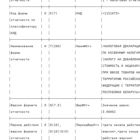
├────────────────┼───┼─────────────┼─────────────┼─────────────────────
│Код формы       │ О │K(7)         │КНД          │<1151075>            
│отчетности по   │   │             │             │                     
│классификатору  │   │             │             │                     
│КНД             │   │             │             │                     
├────────────────┼───┼─────────────┼─────────────┼─────────────────────
│Наименование    │ Н │T(200)       │НаимФОтч     │<НАЛОГОВАЯ ДЕКЛАРАЦИЯ
│формы           │   │             │             │ПО КОСВЕННЫМ НАЛОГАМ 
│отчетности      │   │             │             │(НАЛОГУ НА ДОБАВЛЕННУ
│                │   │             │             │СТОИМОСТЬ И АКЦИЗАМ) 
│                │   │             │             │ПРИ ВВОЗЕ ТОВАРОВ НА 
│                │   │             │             │ТЕРРИТОРИЮ РОССИЙСКОЙ
│                │   │             │             │ФЕДЕРАЦИИ С ТЕРРИТОРИ
│                │   │             │             │РЕСПУБЛИКИ БЕЛАРУСЬ> 
├────────────────┼───┼─────────────┼─────────────┼─────────────────────
│Версия формата  │ О │N(7.5)       │ВерФОтч      │Значение равно:      
│отчетности      │   │             │             │3.00002              
├────────────────┼───┼─────────────┼─────────────┼─────────────────────
│Период действия │ О │D(10),       │ПериодВерОтч │<дата начала действия
│версии формата  │   │D(10)|E(0)   │             │версии>,<дата конца  
│отчетности      │   │             │             │действия версии>     