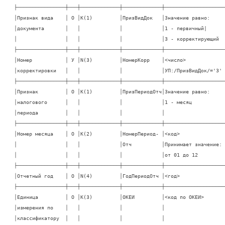
├────────────────┼───┼─────────────┼─────────────┼─────────────────────
│Признак вида    │ О │K(1)         │ПризВидДок   │Значение равно:      
│документа       │   │             │             │1 - первичный|       
│                │   │             │             │3 - корректирующий   
├────────────────┼───┼─────────────┼─────────────┼─────────────────────
│Номер           │ У │N(3)         │НомерКорр    │<число>              
│корректировки   │   │             │             │УП:/ПризВидДок/='3'  
├────────────────┼───┼─────────────┼─────────────┼─────────────────────
│Признак         │ О │K(1)         │ПризПериодОтч│Значение равно:      
│налогового      │   │             │             │1 - месяц            
│периода         │   │             │             │                     
├────────────────┼───┼─────────────┼─────────────┼─────────────────────
│Номер месяца    │ О │K(2)         │НомерПериод- │<код>                
│                │   │             │Отч          │Принимает значение:  
│                │   │             │             │от 01 до 12          
├────────────────┼───┼─────────────┼─────────────┼─────────────────────
│Отчетный год    │ О │N(4)         │ГодПериодОтч │<год>                
├────────────────┼───┼─────────────┼─────────────┼─────────────────────
│Единица         │ О │K(3)         │ОКЕИ         │<код по ОКЕИ>        
│измерения по    │   │             │             │                     
│классификатору  │   │             │             │                     