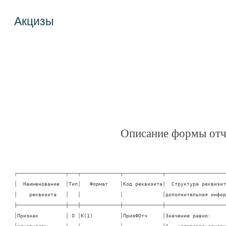
Акцизы
Описание формы отч
┌────────────────┬───┬─────────────┬─────────────┬─────────────────────
│  Наименование  │Тип│   Формат    │Код реквизита│  Структура реквизита
│    реквизита   │   │             │             │дополнительная информ
├────────────────┼───┼─────────────┼─────────────┼─────────────────────
│Признак         │ О │K(1)         │ПризФОтч     │Значение равно:      
│отчетности      │   │             │             │1 - налоговая отчетно