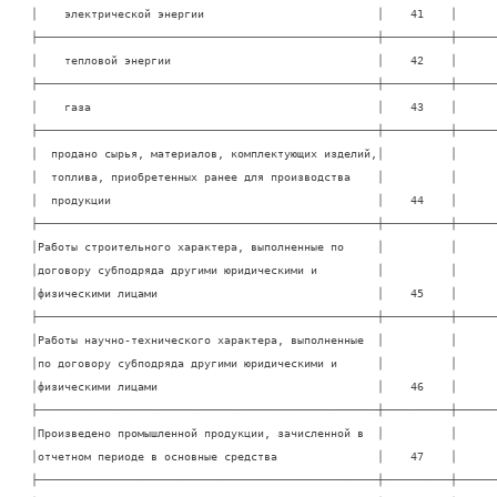
│    электрической энергии                          │    41    │       
├───────────────────────────────────────────────────┼──────────┼───────
│    тепловой энергии                               │    42    │       
├───────────────────────────────────────────────────┼──────────┼───────
│    газа                                           │    43    │       
├───────────────────────────────────────────────────┼──────────┼───────
│  продано сырья, материалов, комплектующих изделий,│          │       
│  топлива, приобретенных ранее для производства    │          │       
│  продукции                                        │    44    │       
├───────────────────────────────────────────────────┼──────────┼───────
│Работы строительного характера, выполненные по     │          │       
│договору субподряда другими юридическими и         │          │       
│физическими лицами                                 │    45    │       
├───────────────────────────────────────────────────┼──────────┼───────
│Работы научно-технического характера, выполненные  │          │       
│по договору субподряда другими юридическими и      │          │       
│физическими лицами                                 │    46    │       
├───────────────────────────────────────────────────┼──────────┼───────
│Произведено промышленной продукции, зачисленной в  │          │       
│отчетном периоде в основные средства               │    47    │       
├───────────────────────────────────────────────────┼──────────┼───────