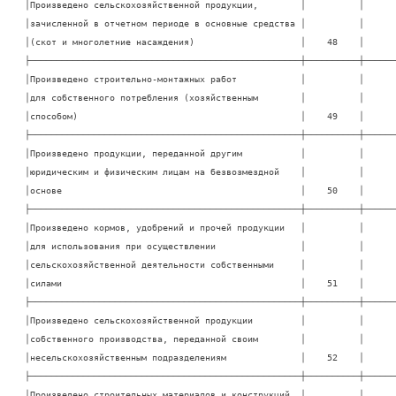
│Произведено сельскохозяйственной продукции,        │          │       
│зачисленной в отчетном периоде в основные средства │          │       
│(скот и многолетние насаждения)                    │    48    │       
├───────────────────────────────────────────────────┼──────────┼───────
│Произведено строительно-монтажных работ            │          │       
│для собственного потребления (хозяйственным        │          │       
│способом)                                          │    49    │       
├───────────────────────────────────────────────────┼──────────┼───────
│Произведено продукции, переданной другим           │          │       
│юридическим и физическим лицам на безвозмездной    │          │       
│основе                                             │    50    │       
├───────────────────────────────────────────────────┼──────────┼───────
│Произведено кормов, удобрений и прочей продукции   │          │       
│для использования при осуществлении                │          │       
│сельскохозяйственной деятельности собственными     │          │       
│силами                                             │    51    │       
├───────────────────────────────────────────────────┼──────────┼───────
│Произведено сельскохозяйственной продукции         │          │       
│собственного производства, переданной своим        │          │       
│несельскохозяйственным подразделениям              │    52    │       
├───────────────────────────────────────────────────┼──────────┼───────
│Произведено строительных материалов и конструкций  │          │       