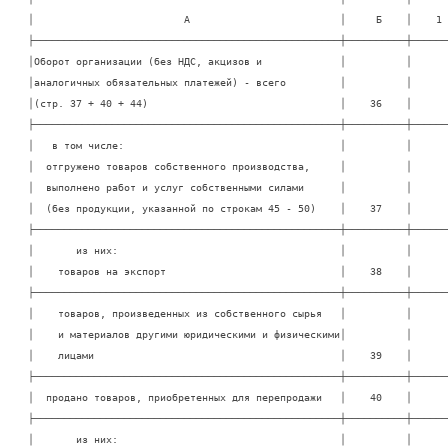
│                         А                         │     Б    │    1  
├───────────────────────────────────────────────────┼──────────┼───────
│Оборот организации (без НДС, акцизов и             │          │       
│аналогичных обязательных платежей) - всего         │          │       
│(стр. 37 + 40 + 44)                                │    36    │       
├───────────────────────────────────────────────────┼──────────┼───────
│   в том числе:                                    │          │       
│  отгружено товаров собственного производства,     │          │       
│  выполнено работ и услуг собственными силами      │          │       
│  (без продукции, указанной по строкам 45 - 50)    │    37    │       
├───────────────────────────────────────────────────┼──────────┼───────
│       из них:                                     │          │       
│    товаров на экспорт                             │    38    │       
├───────────────────────────────────────────────────┼──────────┼───────
│    товаров, произведенных из собственного сырья   │          │       
│    и материалов другими юридическими и физическими│          │       
│    лицами                                         │    39    │       
├───────────────────────────────────────────────────┼──────────┼───────
│  продано товаров, приобретенных для перепродажи   │    40    │       
├───────────────────────────────────────────────────┼──────────┼───────
│       из них:                                     │          │       