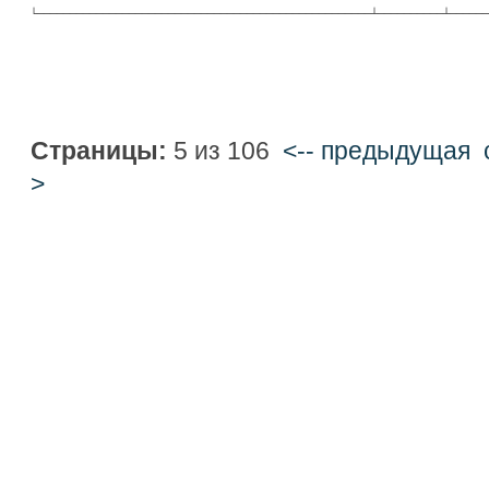
└───────────────────────────────────────────────────┴──────────┴──────
Страницы:
5 из 106
<-- предыдущая
>