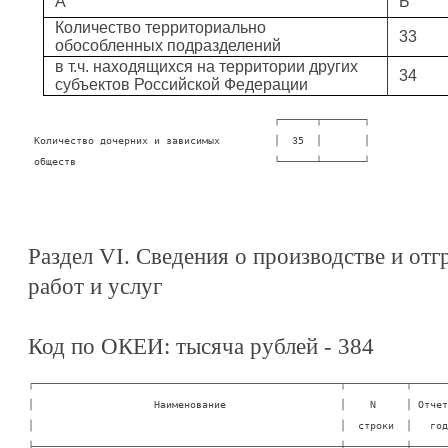
А
Б
Количество территориально
33
обособленных подразделений
в т.ч. находящихся на территории других
34
субъектов Российской Федерации
                                         ┌──────┬───────┐

 Количество дочерних и зависимых         │  35  │       │

 обществ                                 └──────┴───────┘
Раздел VI. Сведения о производстве и отг
работ и услуг
Код по ОКЕИ: тысяча рублей - 384
┌───────────────────────────────────────────────────┬──────────┬───────
│                    Наименование                   │    N     │ Отчетн
│                                                   │  строки  │   год 
├───────────────────────────────────────────────────┼──────────┼───────