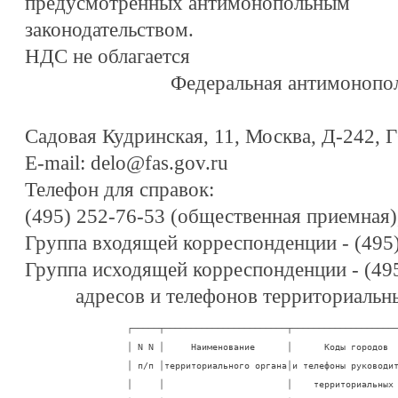
предусмотренных антимонопольным
законодательством.
НДС не облагается
Федеральная антимонопо
Садовая Кудринская, 11, Москва, Д-242, 
E-mail: delo@fas.gov.ru
Телефон для справок:
(495) 252-76-53 (общественная приемная),
Группа входящей корреспонденции - (495
Группа исходящей корреспонденции - (49
адресов и телефонов территориаль
┌─────┬───────────────────────┬────────────────────────┬───────────────────────┐
│ N N │     Наименование      │      Коды городов      │    Почтовый адрес     │
│ п/п │территориального органа│и телефоны руководителей│                       │
│     │                       │    территориальных     │   Электронная почта   │
│     │                       │        органов         │        E-mail:        │
├─────┼───────────────────────┼────────────────────────┼───────────────────────┤
│  1  │           2           │            3           │            4          │
├─────┼───────────────────────┼────────────────────────┼───────────────────────┤
│  1  │Адыгейское             │         8-877-2        │385000, Республика     │
│     │УФАС России            │        57-03-05        │Адыгея, г. Майкоп,     │
│     │                       │    т/ф. 57-05-22       │ул. Ленина, д. 40      │
│     │                       │                        │                       │
│     │                       │                to01@fas.gov.ru                 │
├─────┼───────────────────────┼────────────────────────┬───────────────────────┤
│  2  │Алтайское краевое      │         8-385-2        │656059, Алтайский      │
│     │УФАС России            │       24-54-56 пр.     │край, г. Барнаул,      │
│     │                       │        24-54-47        │ул. Пролетарская, 65   │
│     │                       │      ф. 24-68-81       │                       │
│     │                       │                        │                       │
│     │                       │                to22@fas.gov.ru                 │
├─────┼───────────────────────┼────────────────────────┬───────────────────────┤
│  3  │Алтайское              │        8-388-22        │649000, Республика     │
│     │республиканское        │      т/ф. 4-26-94      │Алтай, г. Горно-       │
│     │УФАС России            │       ф. 4-19-61       │Алтайск,               │
│     │                       │                        │ул. Улагашева, д. 13,  │
│     │                       │                        │а/я 358                │
│     │                       │                 to02@fas.gov.ru                │
├─────┼───────────────────────┼────────────────────────┬───────────────────────┤
│  4  │Амурское               │        8-416-2         │675000, Амурская       │
│     │УФАС России            │        52-00-07        │обл.,                  │
│     │                       │      ф. 52-00-35       │г. Благовещенск,       │
│     │                       │                        │пер. Святителя         │
│     │                       │                        │Иннокентия, д. 1       │
│     │                       │                        │                       │
│     │                       │                 to28@fas.gov.ru                │
├─────┼───────────────────────┼────────────────────────┬───────────────────────┤
│  5  │Архангельское          │        8-818-2         │163000,                │
│     │УФАС России            │        20-70-31        │Архангельская обл.,    │
│     │                       │      ф. 21-54-45       │г. Архангельск,        │
│     │                       │        20-73-21        │К. Либкнехта, д. 2     │
│     │                       │                        │                       │
│     │                       │                 to29@fas.gov.ru                │
├─────┼───────────────────────┼────────────────────────┬───────────────────────┤
│  6  │Астраханское           │         8-851-2        │414000,                │
│     │УФАС России            │        39-06-47        │Астраханская обл.,     │
│     │                       │      т/ф. 39-05-80     │г. Астрахань,          │
│     │                       │                        │ул. Шаумяна, д. 47     │
│     │                       │                        │(а/я 267)              │
│     │                       │                        │                       │
│     │                       │                 to30@fas.gov.ru                │
├─────┼───────────────────────┼────────────────────────┬───────────────────────┤
│  7  │Башкортостанское       │        8-347-2         │450008, Республика     │
│     │УФАС России            │        73-34-05        │Башкортостан,          │
│     │                       │      т/ф. 72-58-82     │г. Уфа,                │
│     │                       │                        │ул. Пушкина, д. 95     │
│     │                       │                        │                       │
│     │                       │                to03@fas.gov.ru                 │
├─────┼───────────────────────┼────────────────────────┬───────────────────────┤
│  8  │Белгородское           │        8-472-2         │308600, Белгородская   │
│     │УФАС России            │      ф. 32-16-92       │обл., г. Белгород,     │
│     │                       │        32-64-30        │Гражданский пр-т, д. 50│
│     │                       │     27-45-50 (зам)     │                       │
│     │                       │                        │                       │
│     │                       │                 to31@fas.gov.ru                │
├─────┼───────────────────────┼────────────────────────┬───────────────────────┤
│  9  │Брянское               │        8-483-2         │241050,                │
│     │УФАС России            │        64-32-14        │Брянская обл.,         │
│     │                       │      ф. 64-33-93       │г. Брянск,             │
│     │                       │                        │ул. Дуки, д. 80        │
│     │                       │                        │                       │
│     │                       │                 to32@fas.gov.ru                │
├─────┼───────────────────────┼────────────────────────┬───────────────────────┤
│ 10  │Бурятское              │         8-301-2        │670000, Республика     │
│     │УФАС России            │        21-24-18        │Бурятия, г. Улан-Удэ,  │
│     │                       │      т/ф. 21-33-72     │ул. Ленина, д. 55,     │
│     │                       │        21-43-94        │670001 (а/я 32)        │
│     │                       │                        │                       │
│     │                       │                 to04@fas.gov.ru                │
├─────┼───────────────────────┼───────────────