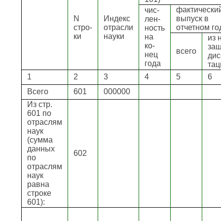
фактически
чис-
N
Индекс
выпуск в
лен-
стро-
отрасли
отчетном го
ность
ки
науки
на
из 
ко-
защ
всего
нец
дис
года
тац
1
2
3
4
5
6
Всего
601
000000
Из стр.
601 по
отраслям
наук
(сумма
данных
602
по
отраслям
наук
равна
строке
601):